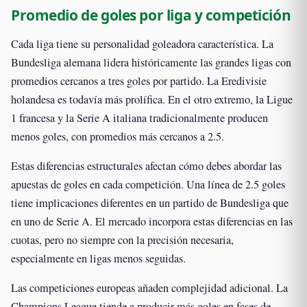
Promedio de goles por liga y competición
Cada liga tiene su personalidad goleadora característica. La
Bundesliga alemana lidera históricamente las grandes ligas con
promedios cercanos a tres goles por partido. La Eredivisie
holandesa es todavía más prolífica. En el otro extremo, la Ligue
1 francesa y la Serie A italiana tradicionalmente producen
menos goles, con promedios más cercanos a 2.5.
Estas diferencias estructurales afectan cómo debes abordar las
apuestas de goles en cada competición. Una línea de 2.5 goles
tiene implicaciones diferentes en un partido de Bundesliga que
en uno de Serie A. El mercado incorpora estas diferencias en las
cuotas, pero no siempre con la precisión necesaria,
especialmente en ligas menos seguidas.
Las competiciones europeas añaden complejidad adicional. La
Champions League tiende a producir más goles en fases de