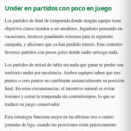
Under en partidos con poco en juego
Los partidos de final de temporada donde ningún equipo tiene
objetivos claros tienden a ser anodinos. Jugadores pensando en
vacaciones, técnicos guardando sistemas para la siguiente
campaña, y aficiones que ya han perdido interés. Este contexto
favorece partidos con pocos goles donde nadie arriesga nada.
Los partidos de mitad de tabla sin nada que ganar ni perder son
territorio under por excelencia. Ambos equipos saben que tres
puntos o cero puntos no cambiarán sustancialmente su posición
final. En estas circunstancias, el incentivo natural es evitar
lesiones y cerrar la temporada sin contratiempos, lo que se
traduce en juego conservador.
Esta estrategia funciona mejor en las últimas tres o cuatro
jornadas de liga, cuando las posiciones están prácticamente