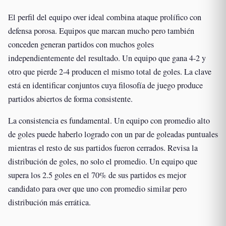
El perfil del equipo over ideal combina ataque prolífico con
defensa porosa. Equipos que marcan mucho pero también
conceden generan partidos con muchos goles
independientemente del resultado. Un equipo que gana 4-2 y
otro que pierde 2-4 producen el mismo total de goles. La clave
está en identificar conjuntos cuya filosofía de juego produce
partidos abiertos de forma consistente.
La consistencia es fundamental. Un equipo con promedio alto
de goles puede haberlo logrado con un par de goleadas puntuales
mientras el resto de sus partidos fueron cerrados. Revisa la
distribución de goles, no solo el promedio. Un equipo que
supera los 2.5 goles en el 70% de sus partidos es mejor
candidato para over que uno con promedio similar pero
distribución más errática.