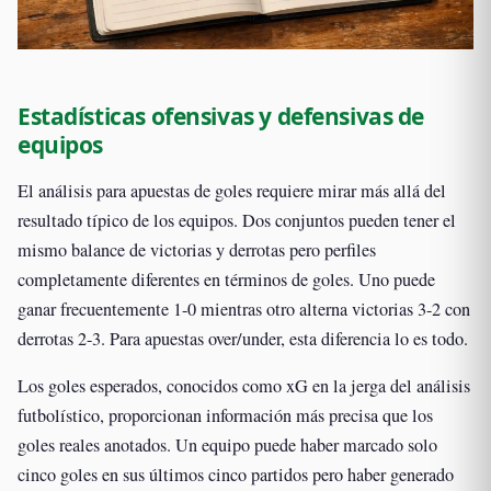
Estadísticas ofensivas y defensivas de
equipos
El análisis para apuestas de goles requiere mirar más allá del
resultado típico de los equipos. Dos conjuntos pueden tener el
mismo balance de victorias y derrotas pero perfiles
completamente diferentes en términos de goles. Uno puede
ganar frecuentemente 1-0 mientras otro alterna victorias 3-2 con
derrotas 2-3. Para apuestas over/under, esta diferencia lo es todo.
Los goles esperados, conocidos como xG en la jerga del análisis
futbolístico, proporcionan información más precisa que los
goles reales anotados. Un equipo puede haber marcado solo
cinco goles en sus últimos cinco partidos pero haber generado