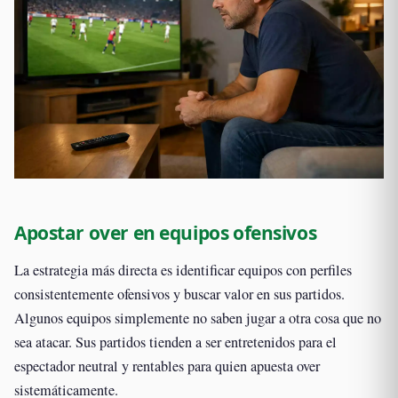
Apostar over en equipos ofensivos
La estrategia más directa es identificar equipos con perfiles
consistentemente ofensivos y buscar valor en sus partidos.
Algunos equipos simplemente no saben jugar a otra cosa que no
sea atacar. Sus partidos tienden a ser entretenidos para el
espectador neutral y rentables para quien apuesta over
sistemáticamente.