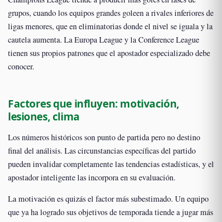
grupos, cuando los equipos grandes goleen a rivales inferiores de
ligas menores, que en eliminatorias donde el nivel se iguala y la
cautela aumenta. La Europa League y la Conference League
tienen sus propios patrones que el apostador especializado debe
conocer.
Factores que influyen: motivación,
lesiones, clima
Los números históricos son punto de partida pero no destino
final del análisis. Las circunstancias específicas del partido
pueden invalidar completamente las tendencias estadísticas, y el
apostador inteligente las incorpora en su evaluación.
La motivación es quizás el factor más subestimado. Un equipo
que ya ha logrado sus objetivos de temporada tiende a jugar más