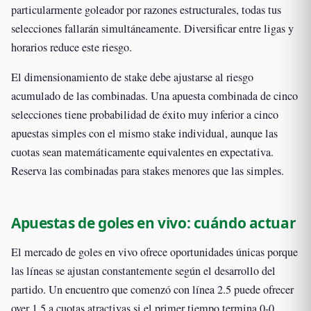
particularmente goleador por razones estructurales, todas tus
selecciones fallarán simultáneamente. Diversificar entre ligas y
horarios reduce este riesgo.
El dimensionamiento de stake debe ajustarse al riesgo
acumulado de las combinadas. Una apuesta combinada de cinco
selecciones tiene probabilidad de éxito muy inferior a cinco
apuestas simples con el mismo stake individual, aunque las
cuotas sean matemáticamente equivalentes en expectativa.
Reserva las combinadas para stakes menores que las simples.
Apuestas de goles en vivo: cuándo actuar
El mercado de goles en vivo ofrece oportunidades únicas porque
las líneas se ajustan constantemente según el desarrollo del
partido. Un encuentro que comenzó con línea 2.5 puede ofrecer
over 1.5 a cuotas atractivas si el primer tiempo termina 0-0,