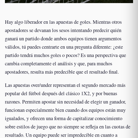
Hay algo liberador en las apuestas de goles. Mientras otros
apostadores se devanan los sesos intentando predecir quién
ganará un partido donde ambos equipos tienen argumentos
válidos, tú puedes centrarte en una pregunta diferente: ¿este
partido tendrá muchos goles o pocos? Es una perspectiva que
cambia completamente el análisis y que, para muchos
apostadores, resulta más predecible que el resultado final.
Las apuestas over/under representan el segundo mercado más
popular del fútbol después del clásico 1X2, y por buenas
razones. Permiten apostar sin necesidad de elegir un ganador,
funcionan especialmente bien cuando dos equipos están muy
igualados, y ofrecen una forma de capitalizar conocimiento
sobre estilos de juego que no siempre se refleja en las cuotas de
resultado. Un equipo puede ser impredecible en cuanto a