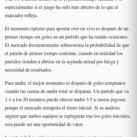
especialmente si el juego ha sido más abierto de lo que el
marcador refleja.
El momento óptimo para apostar over en vivo es después de un
primer tiempo sin goles en un partido que ha tenido ocasiones.
El mercado frecuentemente sobreestima la probabilidad de que
el patrón de primer tiempo continúe, cuando en realidad los
partidos tienden a abrirse en la segunda mitad por fatiga y
necesidad de resultados.
Para under, el mejor momento es después de goles tempranos
cuando las cuotas de under total se disparan. Un partido que va
1-1 a los 20 minutos puede ofrecer under 3.5 a cuotas jugosas
porque el mercado extrapola el ritmo inicial. Si tu análisis
sugiere que ambos equipos se replegarán tras los goles iniciales,
esta puede ser una oportunidad de valor.