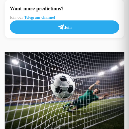
Want more predictions?
Telegram channel
Join our
Join