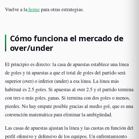
Vuelve a la
home
para otras estrategias.
Cómo funciona el mercado de
over/under
El principio es directo: la casa de apuestas establece una línea
de goles y tú apuestas a que el total de goles del partido será
superior (over) o inferior (under) a esa línea. La línea más
habitual es 2.5 goles. Si apuestas al over 2.5 y el partido termina
con tres o más goles, ganas. Si termina con dos goles o menos,
pierdes. No hay empate posible gracias al medio gol, que es una
convención matemática para eliminar la ambigüedad.
Las casas de apuestas ajustan la línea y las cuotas en función del
perfil ofensivo y defensivo de los equipos. Un enfrentamiento