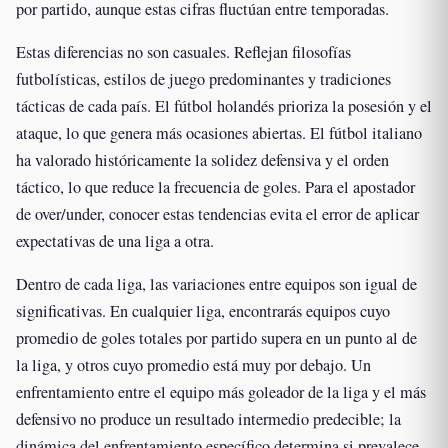
por partido, aunque estas cifras fluctúan entre temporadas.
Estas diferencias no son casuales. Reflejan filosofías
futbolísticas, estilos de juego predominantes y tradiciones
tácticas de cada país. El fútbol holandés prioriza la posesión y el
ataque, lo que genera más ocasiones abiertas. El fútbol italiano
ha valorado históricamente la solidez defensiva y el orden
táctico, lo que reduce la frecuencia de goles. Para el apostador
de over/under, conocer estas tendencias evita el error de aplicar
expectativas de una liga a otra.
Dentro de cada liga, las variaciones entre equipos son igual de
significativas. En cualquier liga, encontrarás equipos cuyo
promedio de goles totales por partido supera en un punto al de
la liga, y otros cuyo promedio está muy por debajo. Un
enfrentamiento entre el equipo más goleador de la liga y el más
defensivo no produce un resultado intermedio predecible; la
dinámica del enfrentamiento específico determina si prevalece