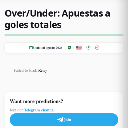
Over/Under: Apuestas a
goles totales
Updated agosto 2026
18+
Failed to load.
Retry
Want more predictions?
Telegram channel
Join our
Join