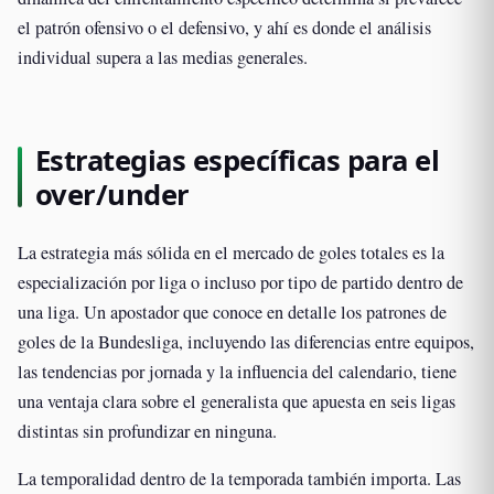
el patrón ofensivo o el defensivo, y ahí es donde el análisis
individual supera a las medias generales.
Estrategias específicas para el
over/under
La estrategia más sólida en el mercado de goles totales es la
especialización por liga o incluso por tipo de partido dentro de
una liga. Un apostador que conoce en detalle los patrones de
goles de la Bundesliga, incluyendo las diferencias entre equipos,
las tendencias por jornada y la influencia del calendario, tiene
una ventaja clara sobre el generalista que apuesta en seis ligas
distintas sin profundizar en ninguna.
La temporalidad dentro de la temporada también importa. Las