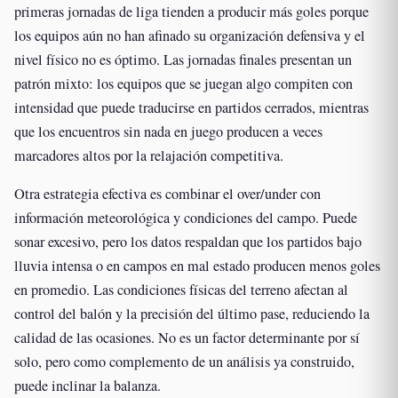
primeras jornadas de liga tienden a producir más goles porque
los equipos aún no han afinado su organización defensiva y el
nivel físico no es óptimo. Las jornadas finales presentan un
patrón mixto: los equipos que se juegan algo compiten con
intensidad que puede traducirse en partidos cerrados, mientras
que los encuentros sin nada en juego producen a veces
marcadores altos por la relajación competitiva.
Otra estrategia efectiva es combinar el over/under con
información meteorológica y condiciones del campo. Puede
sonar excesivo, pero los datos respaldan que los partidos bajo
lluvia intensa o en campos en mal estado producen menos goles
en promedio. Las condiciones físicas del terreno afectan al
control del balón y la precisión del último pase, reduciendo la
calidad de las ocasiones. No es un factor determinante por sí
solo, pero como complemento de un análisis ya construido,
puede inclinar la balanza.