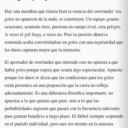
Hay una metáfora que ilustra bien la esencia del over/under: los
goles no aparecen de la nada, se construyen. Un equipo genera
ocasiones, acumula tiros, presiona en campo rival, crea peligro.
A veces el gol llega, a veces no. Pero la presión ofensiva
sostenida acaba convirtiéndose en goles con una regularidad que
los datos capturan mejor que la memoria.
El apostador de over/under que entiende esto no apuesta a que
habrá goles porque espera que ocurra algo espectacular. Apuesta
porque los datos le dicen que las condiciones para los goles
están presentes en una proporción que la cuota no refleja
adecuadamente. Es una diferencia filosófica importante: no
apuestas a lo que quieres que pase, sino a lo que las
probabilidades sugieren que pasará con la frecuencia suficiente
para generar beneficio a largo plazo. El fútbol siempre sorprende
en el partido individual, pero rara vez miente en la muestra