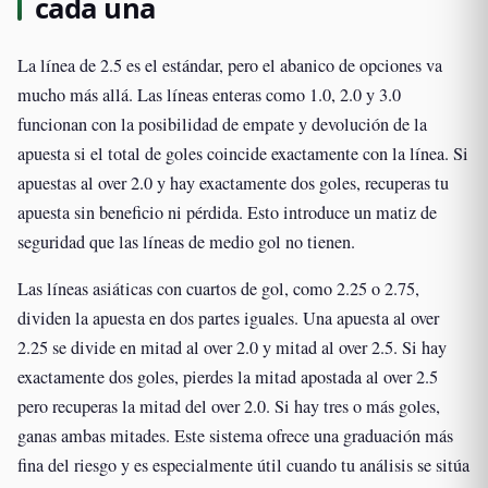
cada una
La línea de 2.5 es el estándar, pero el abanico de opciones va
mucho más allá. Las líneas enteras como 1.0, 2.0 y 3.0
funcionan con la posibilidad de empate y devolución de la
apuesta si el total de goles coincide exactamente con la línea. Si
apuestas al over 2.0 y hay exactamente dos goles, recuperas tu
apuesta sin beneficio ni pérdida. Esto introduce un matiz de
seguridad que las líneas de medio gol no tienen.
Las líneas asiáticas con cuartos de gol, como 2.25 o 2.75,
dividen la apuesta en dos partes iguales. Una apuesta al over
2.25 se divide en mitad al over 2.0 y mitad al over 2.5. Si hay
exactamente dos goles, pierdes la mitad apostada al over 2.5
pero recuperas la mitad del over 2.0. Si hay tres o más goles,
ganas ambas mitades. Este sistema ofrece una graduación más
fina del riesgo y es especialmente útil cuando tu análisis se sitúa