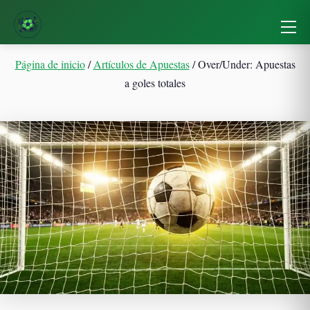
Página de inicio
/
Artículos de Apuestas
/
Over/Under: Apuestas
a goles totales