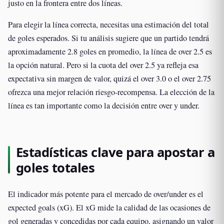
justo en la frontera entre dos líneas.
Para elegir la línea correcta, necesitas una estimación del total
de goles esperados. Si tu análisis sugiere que un partido tendrá
aproximadamente 2.8 goles en promedio, la línea de over 2.5 es
la opción natural. Pero si la cuota del over 2.5 ya refleja esa
expectativa sin margen de valor, quizá el over 3.0 o el over 2.75
ofrezca una mejor relación riesgo-recompensa. La elección de la
línea es tan importante como la decisión entre over y under.
Estadísticas clave para apostar a
goles totales
El indicador más potente para el mercado de over/under es el
expected goals (xG). El xG mide la calidad de las ocasiones de
gol generadas y concedidas por cada equipo, asignando un valor