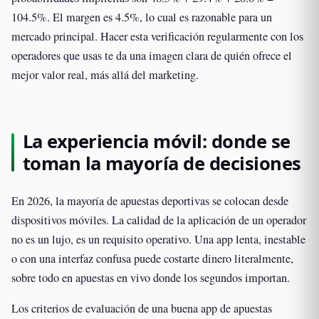
104.5%. El margen es 4.5%, lo cual es razonable para un
mercado principal. Hacer esta verificación regularmente con los
operadores que usas te da una imagen clara de quién ofrece el
mejor valor real, más allá del marketing.
La experiencia móvil: donde se
toman la mayoría de decisiones
En 2026, la mayoría de apuestas deportivas se colocan desde
dispositivos móviles. La calidad de la aplicación de un operador
no es un lujo, es un requisito operativo. Una app lenta, inestable
o con una interfaz confusa puede costarte dinero literalmente,
sobre todo en apuestas en vivo donde los segundos importan.
Los criterios de evaluación de una buena app de apuestas