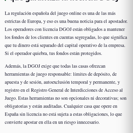
La regulación española del juego online es una de las más
estrictas de Europa, y eso es una buena noticia para el apostador.
Los operadores con licencia DGOJ están obligados a mantener
los fondos de los clientes en cuentas segregadas, lo que significa
que tu dinero está separado del capital operativo de la empresa.
Si el operador quiebra, tus fondos están protegidos.
Además, la DGOJ exige que todas las casas ofrezcan
herramientas de juego responsable: límites de depósito, de
apuesta y de sesión, autoexclusión temporal y permanente, y
registro en el Registro General de Interdicciones de Acceso al
Juego. Estas herramientas no son opcionales ni decorativas; son
obligatorias y están auditadas. Cualquier casa que opere en
España sin licencia no está sujeta a estas obligaciones, lo que
convierte apostar en ella en un riesgo innecesario.