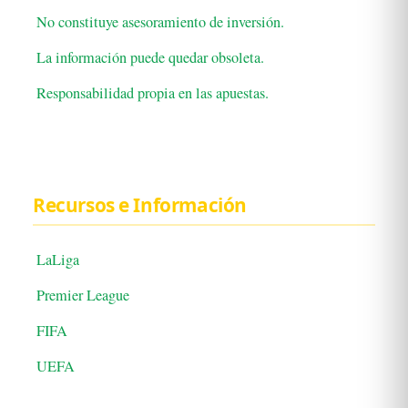
No constituye asesoramiento de inversión.
La información puede quedar obsoleta.
Responsabilidad propia en las apuestas.
Recursos e Información
LaLiga
Premier League
FIFA
UEFA