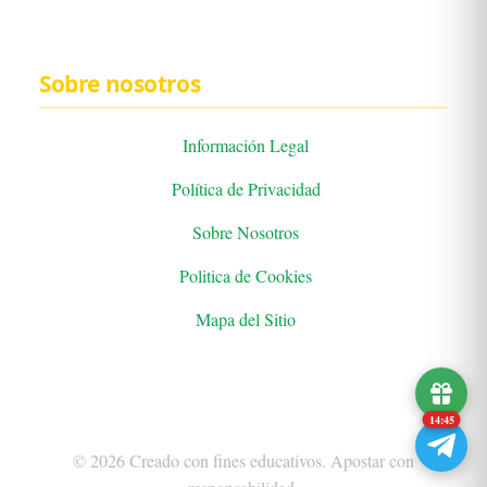
Sobre nosotros
Información Legal
Política de Privacidad
Sobre Nosotros
Politica de Cookies
Mapa del Sitio
14:45
© 2026 Creado con fines educativos. Apostar con