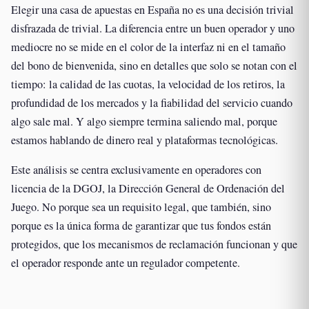
Elegir una casa de apuestas en España no es una decisión trivial
disfrazada de trivial. La diferencia entre un buen operador y uno
mediocre no se mide en el color de la interfaz ni en el tamaño
del bono de bienvenida, sino en detalles que solo se notan con el
tiempo: la calidad de las cuotas, la velocidad de los retiros, la
profundidad de los mercados y la fiabilidad del servicio cuando
algo sale mal. Y algo siempre termina saliendo mal, porque
estamos hablando de dinero real y plataformas tecnológicas.
Este análisis se centra exclusivamente en operadores con
licencia de la DGOJ, la Dirección General de Ordenación del
Juego. No porque sea un requisito legal, que también, sino
porque es la única forma de garantizar que tus fondos están
protegidos, que los mecanismos de reclamación funcionan y que
el operador responde ante un regulador competente.