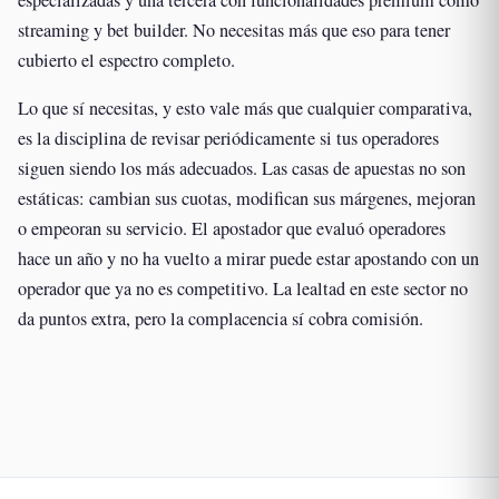
especializadas y una tercera con funcionalidades premium como
streaming y bet builder. No necesitas más que eso para tener
cubierto el espectro completo.
Lo que sí necesitas, y esto vale más que cualquier comparativa,
es la disciplina de revisar periódicamente si tus operadores
siguen siendo los más adecuados. Las casas de apuestas no son
estáticas: cambian sus cuotas, modifican sus márgenes, mejoran
o empeoran su servicio. El apostador que evaluó operadores
hace un año y no ha vuelto a mirar puede estar apostando con un
operador que ya no es competitivo. La lealtad en este sector no
da puntos extra, pero la complacencia sí cobra comisión.