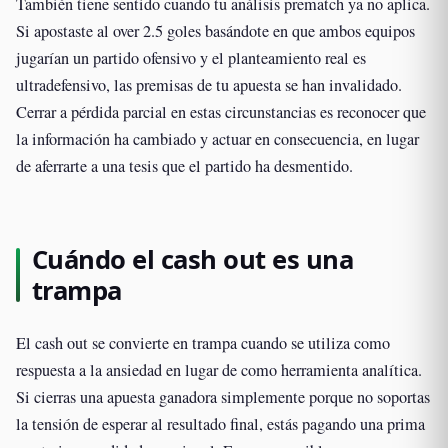
También tiene sentido cuando tu análisis prematch ya no aplica.
Si apostaste al over 2.5 goles basándote en que ambos equipos
jugarían un partido ofensivo y el planteamiento real es
ultradefensivo, las premisas de tu apuesta se han invalidado.
Cerrar a pérdida parcial en estas circunstancias es reconocer que
la información ha cambiado y actuar en consecuencia, en lugar
de aferrarte a una tesis que el partido ha desmentido.
Cuándo el cash out es una
trampa
El cash out se convierte en trampa cuando se utiliza como
respuesta a la ansiedad en lugar de como herramienta analítica.
Si cierras una apuesta ganadora simplemente porque no soportas
la tensión de esperar al resultado final, estás pagando una prima