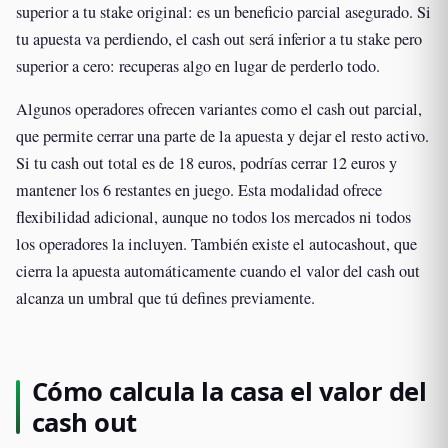
superior a tu stake original: es un beneficio parcial asegurado. Si
tu apuesta va perdiendo, el cash out será inferior a tu stake pero
superior a cero: recuperas algo en lugar de perderlo todo.
Algunos operadores ofrecen variantes como el cash out parcial,
que permite cerrar una parte de la apuesta y dejar el resto activo.
Si tu cash out total es de 18 euros, podrías cerrar 12 euros y
mantener los 6 restantes en juego. Esta modalidad ofrece
flexibilidad adicional, aunque no todos los mercados ni todos
los operadores la incluyen. También existe el autocashout, que
cierra la apuesta automáticamente cuando el valor del cash out
alcanza un umbral que tú defines previamente.
Cómo calcula la casa el valor del
cash out