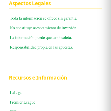
Aspectos Legales
Toda la información se ofrece sin garantía.
No constituye asesoramiento de inversión.
La información puede quedar obsoleta.
Responsabilidad propia en las apuestas.
Recursos e Información
LaLiga
Premier League