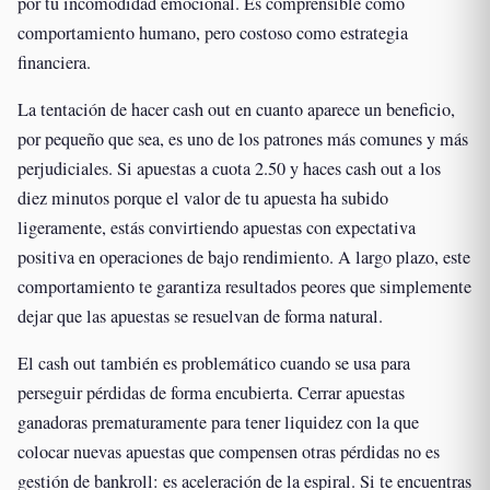
por tu incomodidad emocional. Es comprensible como
comportamiento humano, pero costoso como estrategia
financiera.
La tentación de hacer cash out en cuanto aparece un beneficio,
por pequeño que sea, es uno de los patrones más comunes y más
perjudiciales. Si apuestas a cuota 2.50 y haces cash out a los
diez minutos porque el valor de tu apuesta ha subido
ligeramente, estás convirtiendo apuestas con expectativa
positiva en operaciones de bajo rendimiento. A largo plazo, este
comportamiento te garantiza resultados peores que simplemente
dejar que las apuestas se resuelvan de forma natural.
El cash out también es problemático cuando se usa para
perseguir pérdidas de forma encubierta. Cerrar apuestas
ganadoras prematuramente para tener liquidez con la que
colocar nuevas apuestas que compensen otras pérdidas no es
gestión de bankroll: es aceleración de la espiral. Si te encuentras