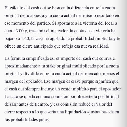
El cálculo del cash out se basa en la diferencia entre la cuota
original de tu apuesta y la cuota actual del mismo resultado en
ese momento del partido. Si apostaste a la victoria del local a
cuota 3.00 y, tras abrir el marcador, la cuota de su victoria ha
bajado a 1.40, la casa ha ajustado la probabilidad implícita y te
ofrece un cierre anticipado que refleja esa nueva realidad.
La fórmula simplificada es: el importe del cash out equivale
aproximadamente a tu stake original multiplicado por la cuota
original y dividido entre la cuota actual del mercado, menos el
margen del operador. Ese margen es clave porque significa que
el cash out siempre incluye un coste implícito para el apostador.
La casa se queda con una comisión por ofrecerte la posibilidad
de salir antes de tiempo, y esa comisión reduce el valor del
cierre respecto a lo que sería una liquidación «justa» basada en
las probabilidades puras.